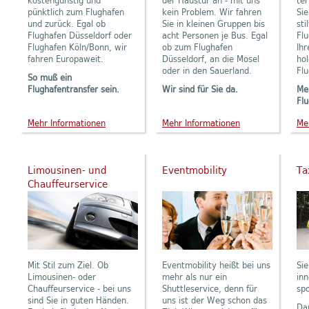
kostengünstig und
der Haustür an - mit uns
te
pünktlich zum Flughafen
kein Problem. Wir fahren
Sie
und zurück. Egal ob
Sie in kleinen Gruppen bis
sti
Flughafen Düsseldorf oder
acht Personen je Bus. Egal
Flu
Flughafen Köln/Bonn, wir
ob zum Flughafen
Ihr
fahren Europaweit.
Düsseldorf, an die Mosel
ho
oder in den Sauerland.
Flu
So muß ein
Flughafentransfer sein.
Wir sind für Sie da.
Meh
Flu
Mehr Informationen
Mehr Informationen
Me
Limousinen- und
Eventmobility
Ta
Chauffeurservice
Mit Stil zum Ziel. Ob
Eventmobility heißt bei uns
Sie
Limousinen- oder
mehr als nur ein
inn
Chauffeurservice - bei uns
Shuttleservice, denn für
sp
sind Sie in guten Händen.
uns ist der Weg schon das
Da